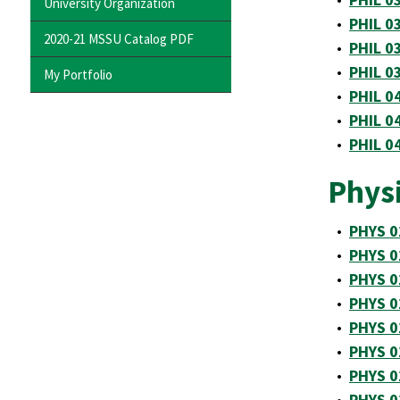
University Organization
•
PHIL 0
2020-21 MSSU Catalog PDF
•
PHIL 03
•
PHIL 0
My Portfolio
•
PHIL 04
•
PHIL 0
•
PHIL 0
Physi
•
PHYS 0
•
PHYS 0
•
PHYS 0
•
PHYS 0
•
PHYS 0
•
PHYS 0
•
PHYS 0
•
PHYS 02